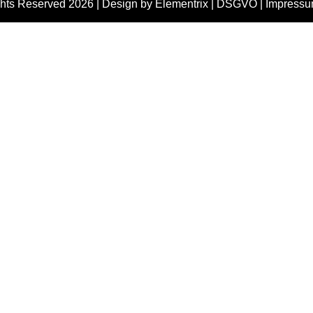
ghts Reserved 2026 |
Design by Elementrix
|
DSGVO
|
Impress